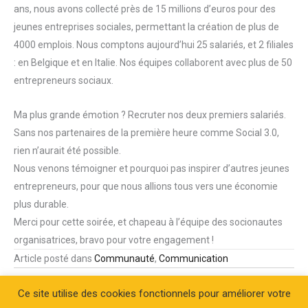
ans, nous avons collecté près de 15 millions d’euros pour des
jeunes entreprises sociales, permettant la création de plus de
4000 emplois. Nous comptons aujourd’hui 25 salariés, et 2 filiales
: en Belgique et en Italie. Nos équipes collaborent avec plus de 50
entrepreneurs sociaux.
Ma plus grande émotion ? Recruter nos deux premiers salariés.
Sans nos partenaires de la première heure comme Social 3.0,
rien n’aurait été possible.
Nous venons témoigner et pourquoi pas inspirer d’autres jeunes
entrepreneurs, pour que nous allions tous vers une économie
plus durable.
Merci pour cette soirée, et chapeau à l’équipe des socionautes
organisatrices, bravo pour votre engagement !
Article posté dans
Communauté
,
Communication
Ce site utilise des cookies fonctionnels pour améliorer votre
← Soirée Ré-Création: une belle
Soirée » Ré-