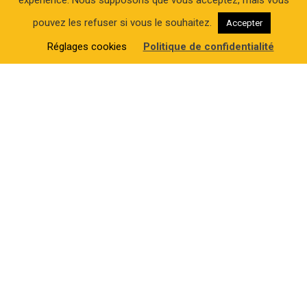
pouvez les refuser si vous le souhaitez.
Accepter
Réglages cookies
Politique de confidentialité
Nos réalisations
Cliquez sur l'image pour afficher la présentation - Infographie 2025 réal