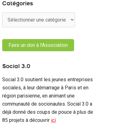
r
Catégories
i
v
C
:
e
a
s
t
é
Faire un don à l'Association
g
o
r
Social 3.0
i
e
Social 3.0 soutient les jeunes entreprises
s
sociales, à leur démarrage à Paris et en
région parisienne, en animant une
communauté de socionautes. Social 3.0 a
déjà donné des coups de pouce à plus de
85 projets à découvrir
ici
.