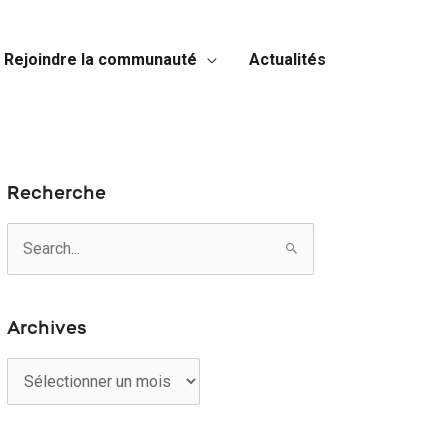
Rejoindre la communauté
Actualités
Recherche
R
e
c
h
Archives
e
r
A
c
r
h
c
e
h