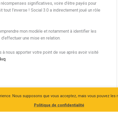
s récompenses significatives, voire d’être payés pour
t tout l’inverse ! Social 3.0 a indirectement joué un rôle
 comprendre mon modèle et notamment à identifier les
 d’effectuer une mise en relation.
s à nous apporter votre point de vue après avoir visité
4vq
périence. Nous supposons que vous acceptez, mais vous pouvez les r
Politique de confidentialité