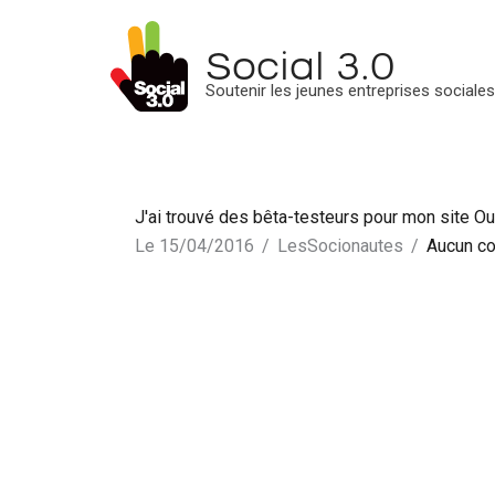
Aller
au
Social 3.0
contenu
Soutenir les jeunes entreprises sociale
J'ai trouvé des bêta-testeurs pour mon site O
Le 15/04/2016
/
LesSocionautes
/
Aucun c