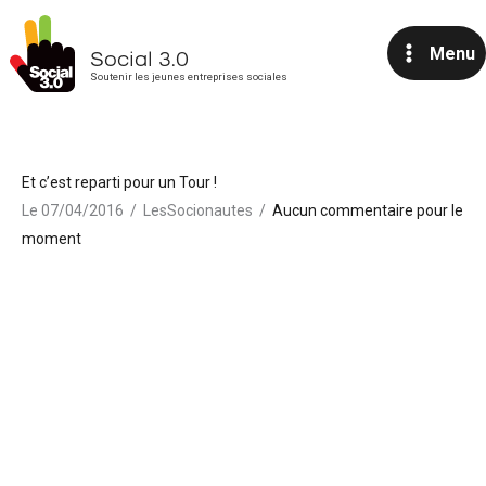
Aller
au
Menu
Social 3.0
contenu
Soutenir les jeunes entreprises sociales
Et c’est reparti pour un Tour !
Le 07/04/2016
/
LesSocionautes
/
Aucun commentaire pour le
moment