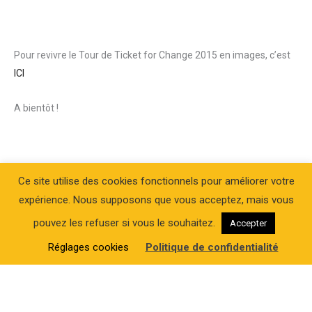
Pour revivre le Tour de Ticket for Change 2015 en images, c’est
ICI
A bientôt !
Ce site utilise des cookies fonctionnels pour améliorer votre
expérience. Nous supposons que vous acceptez, mais vous
pouvez les refuser si vous le souhaitez.
Accepter
Réglages cookies
Politique de confidentialité
Article posté dans
Communauté
,
Communication
,
Entrepreneuriat social
← Devenir acteur de son
Et si on parlait de